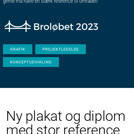
gerne må have en stærk reference til området!
GRAFIK
PROJEKTLEDELSE
KONCEPTUDVIKLING
Ny plakat og diplom
med stor reference