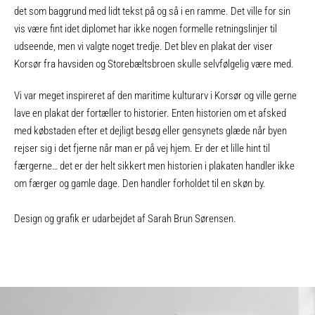
det som baggrund med lidt tekst på og så i en ramme. Det ville for sin
vis være fint idet diplomet har ikke nogen formelle retningslinjer til
udseende, men vi valgte noget tredje. Det blev en plakat der viser
Korsør fra havsiden og Storebæltsbroen skulle selvfølgelig være med.
Vi var meget inspireret af den maritime kulturarv i Korsør og ville gerne
lave en plakat der fortæller to historier. Enten historien om et afsked
med købstaden efter et dejligt besøg eller gensynets glæde når byen
rejser sig i det fjerne når man er på vej hjem. Er der et lille hint til
færgerne… det er der helt sikkert men historien i plakaten handler ikke
om færger og gamle dage. Den handler forholdet til en skøn by.
Design og grafik er udarbejdet af Sarah Brun Sørensen.