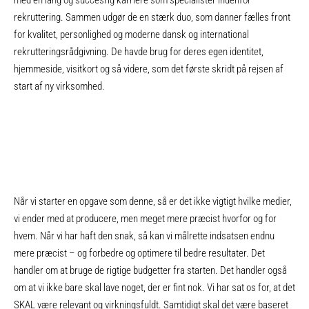
rekruttering. Sammen udgør de en stærk duo, som danner fælles front
for kvalitet, personlighed og moderne dansk og international
rekrutteringsrådgivning. De havde brug for deres egen identitet,
hjemmeside, visitkort og så videre, som det første skridt på rejsen af
start af ny virksomhed.
Når vi starter en opgave som denne, så er det ikke vigtigt hvilke medier,
vi ender med at producere, men meget mere præcist hvorfor og for
hvem. Når vi har haft den snak, så kan vi målrette indsatsen endnu
mere præcist – og forbedre og optimere til bedre resultater. Det
handler om at bruge de rigtige budgetter fra starten. Det handler også
om at vi ikke bare skal lave noget, der er fint nok. Vi har sat os for, at det
SKAL være relevant og virkningsfuldt. Samtidigt skal det være baseret