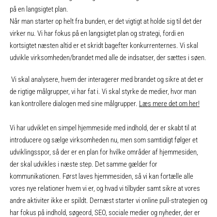
på en langsigtet plan.
Når man starter op helt fra bunden, er det vigtigt at holde sig til det der
virker nu. Vi har fokus på en langsigtet plan og strategi, fordi en
kortsigtet næsten altid er et skridt bagefter konkurrenternes. Vi skal
udvikle virksomheden/brandet med alle de indsatser, der sættes i søen.
Vi skal analysere, hvem der interagerer med brandet og sikre at det er
de rigtige målgrupper, vi har fat i. Vi skal styrke de medier, hvor man
kan kontrollere dialogen med sine målgrupper.
Læs mere det om her!
Vi har udviklet en simpel hjemmeside med indhold, der er skabt til at
introducere og sælge virksomheden nu, men som samtidigt følger et
udviklingsspor, så der er en plan for hvilke områder af hjemmesiden,
der skal udvikles i næste step. Det samme gælder for
kommunikationen. Først laves hjemmesiden, så vi kan fortælle alle
vores nye relationer hvem vi er, og hvad vi tilbyder samt sikre at vores
andre aktiviter ikke er spildt. Dernæst starter vi online pull-strategien og
har fokus på indhold, søgeord, SEO, sociale medier og nyheder, der er