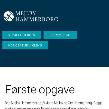
VISUELT DESIGN
HJEMMESIDE
KONCEPTUDVIKLING
Første opgave
Bag Mejlby Hammerborg står Jutta Mejlby og Gry Hammerborg. Begge
med en lang og succesrig karriere som specialister indenfor